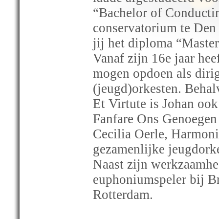
“Bachelor of Conductin
conservatorium te Den H
jij het diploma “Maste
Vanaf zijn 16e jaar heef
mogen opdoen als dirig
(jeugd)orkesten. Behal
Et Virtute is Johan ook
Fanfare Ons Genoegen u
Cecilia Oerle, Harmonie
gezamenlijke jeugdorke
Naast zijn werkzaamhed
euphoniumspeler bij B
Rotterdam.