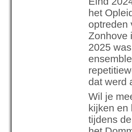
Eind 202
het Oplei
optreden
Zonhove i
2025 was
ensemble 
repetitie
dat werd 
Wil je me
kijken en
tijdens de
het Domme