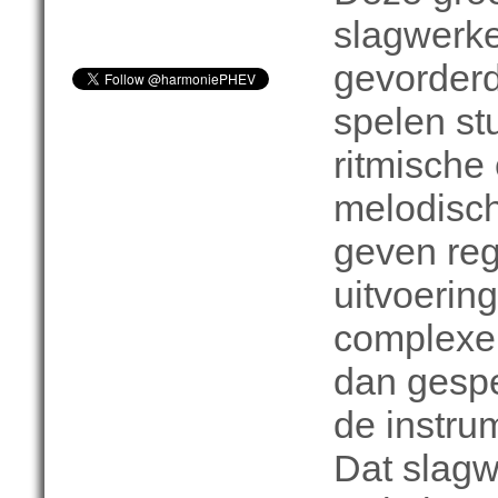
slagwerke
gevorderd
spelen st
ritmische
melodisc
geven reg
uitvoering
complexe
dan gespe
de instru
Dat slagwe