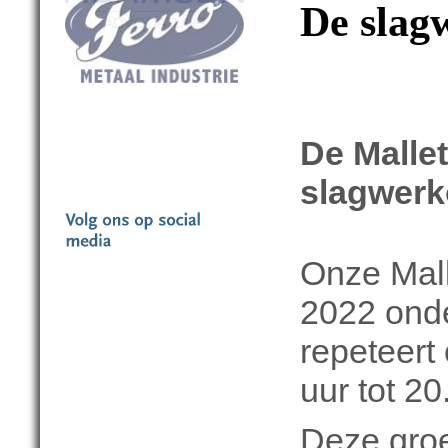
De slag
De Malle
slagwerk
Onze Mall
2022 onde
repeteert
uur tot 2
Deze groe