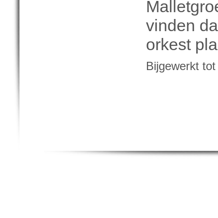
Malletgro
vinden da
orkest pl
Bijgewerkt to