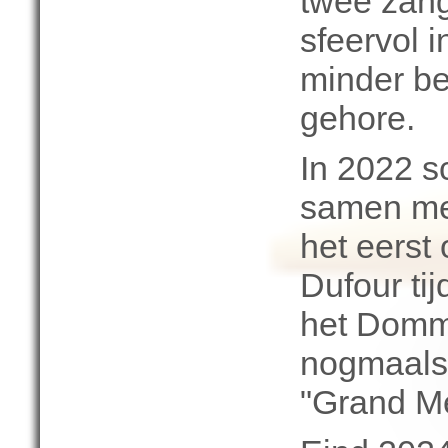
twee zang
sfeervol 
minder b
gehore.
In 2022 s
samen me
het eerst
Dufour ti
het Domm
nogmaals 
"Grand Me