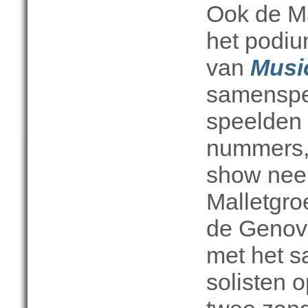
Ook de Ma
het podiu
van
Music
samenspe
speelden 
nummers,
show neer
Malletgro
de Genov
met het s
solisten 