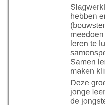
Slagwerkle
hebben en
(bouwste
meedoen 
leren te l
samenspe
Samen le
maken klin
Deze groe
jonge lee
de jongst